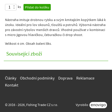
ks
Přidat do košíku
Nástraha imituje drobnou rybku a svým kmitajícím kopýtkem láká k
útoku. Ideální pro lov okounů, tloušťü a pstruhů. Výborná nástraha
pro závodní rybolov menších dravců. Vhodné používat v kombinaci
s micro jigovou hlavičkou, čeburažkou či drop shoot.
Velikost 4 cm. Obsah balení 8ks.
Související zboží
Články
Obchodní podmínky
Doprava
Reklamace
Kontakt
© 2016 - 2026, Fishing Trade CZ s.r.o.
Vyrobilo