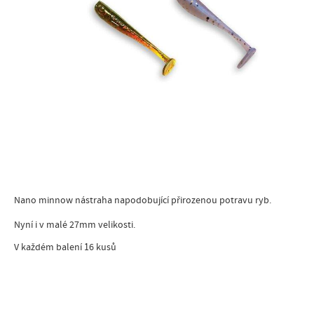
Nano minnow nástraha napodobující přirozenou potravu ryb.
Nyní i v malé 27mm velikosti.
V každém balení 16 kusů