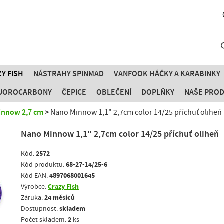
Y FISH
NÁSTRAHY SPINMAD
VANFOOK HÁČKY A KARABINKY
FLUOROCARBONY
ČEPICE
OBLEČENÍ
DOPLŇKY
NAŠE PRO
innow 2,7 cm
Nano Minnow 1,1" 2,7cm color 14/25 příchuť oliheň
Nano Minnow 1,1" 2,7cm color 14/25 příchuť oliheň
2572
Kód:
68-27-14/25-6
Kód produktu:
4897068001645
Kód EAN:
Crazy Fish
Výrobce:
24 měsíců
Záruka:
skladem
Dostupnost:
2
Počet skladem:
ks