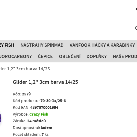
Y FISH
NÁSTRAHY SPINMAD
VANFOOK HÁČKY A KARABINKY
FLUOROCARBONY
ČEPICE
OBLEČENÍ
DOPLŇKY
NAŠE PRO
der 1,2" 3cm barva 14/25
Glider 1,2" 3cm barva 14/25
2579
Kód:
70-30-14/25-6
Kód produktu:
4897070001954
Kód EAN:
Crazy Fish
Výrobce:
24 měsíců
Záruka:
skladem
Dostupnost:
7
Počet skladem:
ks