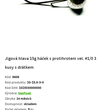
Jigová hlava 15g háček s protihrotem vel. #1/0 3
kusy s drátkem
6606
Kód:
10-15.0-3-0
Kód produktu:
1015030000000
Kód EAN:
VanFook
Výrobce:
24 měsíců
Záruka:
skladem
Dostupnost:
9
Počet skladem:
ks