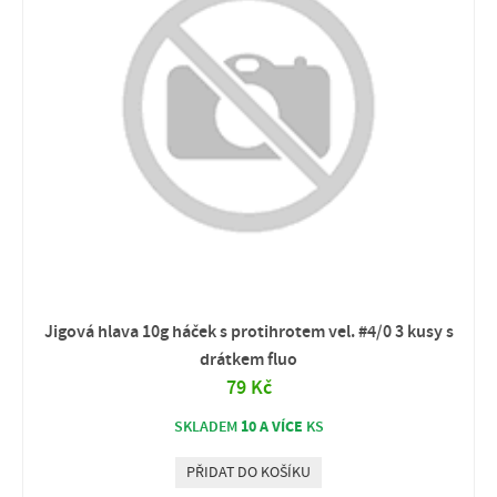
Jigová hlava 10g háček s protihrotem vel. #4/0 3 kusy s
drátkem fluo
79 Kč
10 A VÍCE
SKLADEM
KS
PŘIDAT DO KOŠÍKU