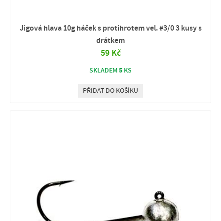
Jigová hlava 10g háček s protihrotem vel. #3/0 3 kusy s
drátkem
59 Kč
5
SKLADEM
KS
PŘIDAT DO KOŠÍKU